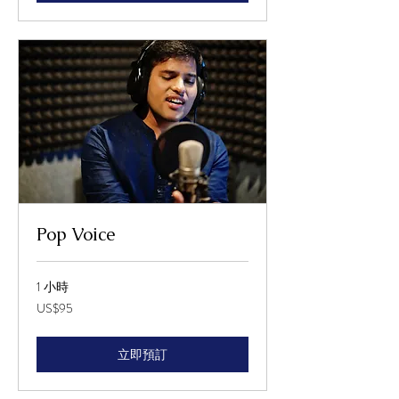
Pop Voice
1 小時
95
US$95
美
元
立即預訂