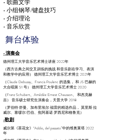
• 歌曲文学
• 小组钢琴/键盘技巧
• 介绍理论
• 音乐欣赏
舞台体验
• 演奏会
德州理工大学音乐艺术博士讲座
2022年
（西方古典之间交叉训练的挑战
和音乐剧在学习、表演
和教学中的应用）
德州理工大学音乐艺术博士
2021年
（Claude Debussy、Francis Poulenc 的选集，
和 JS 巴赫的
大合唱第 51 号）
德州理工大学音乐艺术博士
2020
（Franz Schubert、Amédée Ernest Chausson、
和杰克赫
吉）
音乐硕士研究生演奏会，
天普大学
2018
（罗伯特·舒曼、加布里埃尔·福雷的精选作品，
莫里斯·拉
威尔、塞缪尔·巴伯、焦阿基诺·罗西尼和格鲁克）
•歌剧
威尔第《茶花女》“Addio, del passato”中的维奥莱塔
2022
年