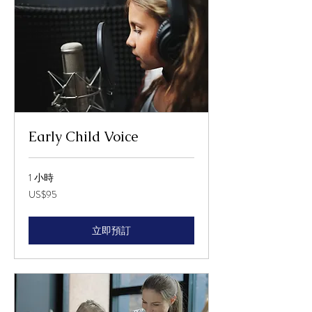
Early Child Voice
1 小時
95
US$95
美
元
立即預訂