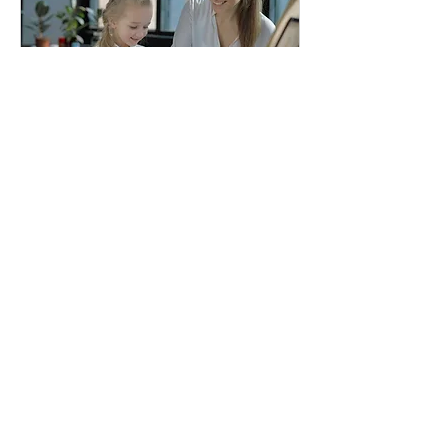
Classical Piano
1 小時
95
US$95
美
元
立即預訂