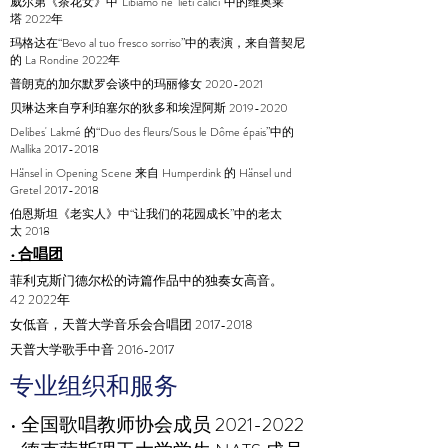
威尔第《茶花女》中“Libiamo ne' lieti calici”中的维奥莱
塔
2022年
玛格达在“Bevo al tuo fresco sorriso”中的表演，来自普契尼
的 La Rondine
2022年
普朗克的加尔默罗会谈中的玛丽修女
2020-2021
贝琳达来自亨利珀塞尔的狄多和埃涅阿斯
2019-2020
Delibes' Lakmé 的“Duo des fleurs/Sous le Dôme épais”中的
Mallika
2017-2018
Hänsel in Opening Scene 来自 Humperdink 的 Hänsel und
Gretel
2017-2018
伯恩斯坦《老实人》中“让我们的花园成长”中的老太
太
2018
• 合唱团
菲利克斯门德尔松的诗篇作品中的独奏女高音。
42
2022年
女低音，天普大学音乐会合唱团
2017-2018
天普大学歌手中音
2016-2017
专业组织和服务
• 全国歌唱教师协会成员
2021-2022