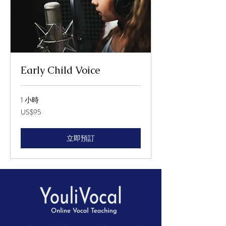
Early Child Voice
1 小時
95
US$95
美
元
立即預訂