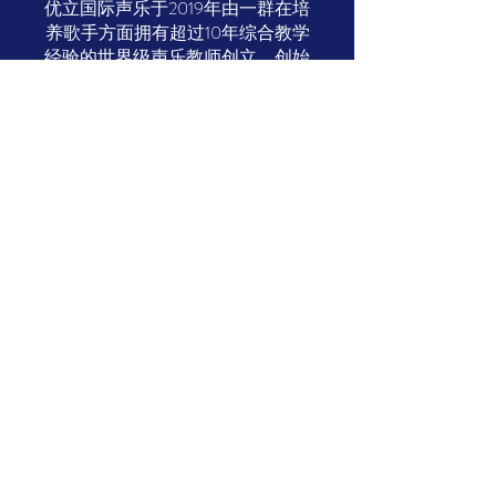
优立国际声乐于2019年由一群在培
养歌手方面拥有超过10年综合教学
经验的世界级声乐教师创立。创始
成员致力于开发高质量的声乐教学
帮助来自世界各地的专业演艺人员
快速实现自己的目标。
关于我们
认识老师
​职业申请
常问问题
接触我们
特色服务
音乐作品集
入学计划